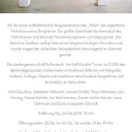
Als Teil einer mittelalterlichen Burg bezeichnet der „Palas“ das eigentliche
Wohnhaus eines Burgherren. Ein großer Saal bildet das Kernstück des
Wohnhauses und dient als Versammlungsraum und Sitzungssaal. Der
steinerne Saalbau verfügt über einen längsrechteckigen Grundriss und
wurde wegen der schlechten Beheizbarkeit überwiegend im Sommer
genutzt.
Die Ateliergemeinschaft Bullerdeich 14a lädt Künstler*innen ins 2.OG des
denkmalgeschützen Zählerwerks im Kraftwerk Bille ein, mit Fotografie,
Malerei, Collage, Objekt und Installation verschiedene Perspektiven auf
Architektur zu beleuchten.
Mit Claus Bury, Sebastian Faßnacht, Marcel Große, Tanja Hehmann, Lars
Herzog, Daniel Kalinke, Jan Köchermann, Daniel Müller-Jansen, Lena
Oehmsen und Doris Margarete Schmidt.
Eröffnung: Do, 20.06.2019, 19 Uhr
Öffnungszeiten: 20.06. bis 30.06., Sa und So 15 bis 19 Uhr